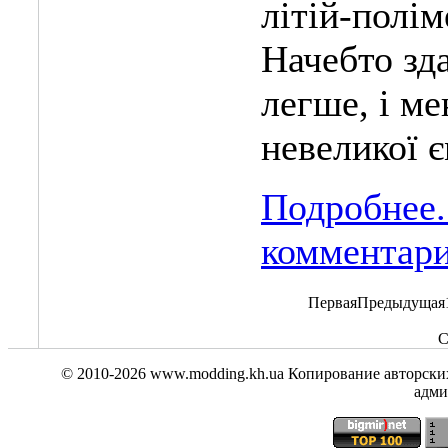
літій-полім
Начебто зда
легше, і ме
невеликої є
Подробнее.
комментар
Первая
Предыдущая
С
© 2010-2026
www.modding.kh.ua
Копирование авторских
адми