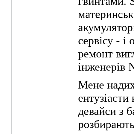
гвинтами. 
материнськ
акумулятор
сервісу - і
ремонт вигл
інженерів 
Мене надих
ентузіасти
девайси з б
розбирають