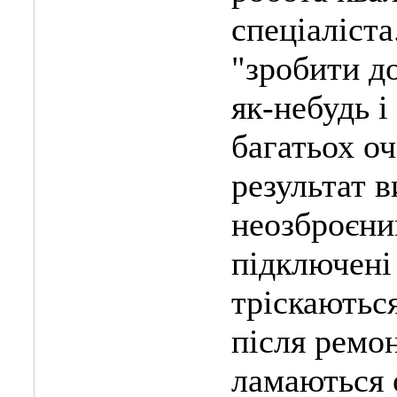
спеціаліста
"зробити до
як-небудь і
багатьох оч
результат 
неозброєни
підключені 
тріскаються
після ремон
ламаються 