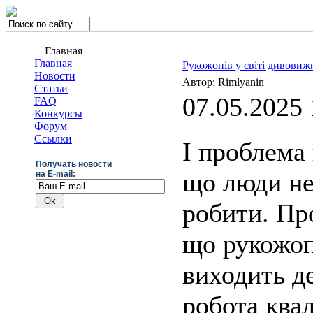
Главная
Главная
Рукожопів у світі дивовиж
Новости
Автор: Rimlyanin
Статьи
07.05.2025 
FAQ
Конкурсы
Форум
Ссылки
І проблема 
Получать новости
що люди не
на E-mail:
робити. Пр
що рукожоп
виходить д
робота ква