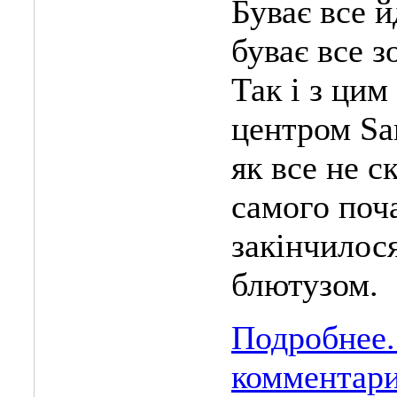
Буває все й
буває все з
Так і з ци
центром S
як все не с
самого поча
закінчилося
блютузом.
Подробнее.
комментар