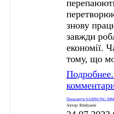
перепаюють
перетворюю
знову прац
завжди роб
економії. Ч
тому, що мо
Подробнее.
комментар
Прокляття SAMSUNG MM-L
Автор: Rimlyanin