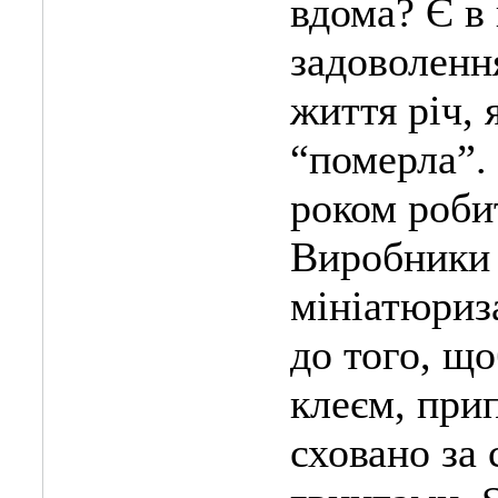
вдома? Є в
задоволенн
життя річ, 
“померла”.
роком роби
Виробники 
мініатюриза
до того, що
клеєм, при
сховано за