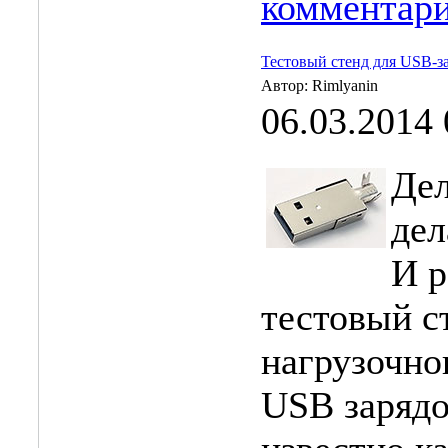
комментар
Тестовый стенд для USB-з
Автор: Rimlyanin
06.03.2014 
Дел
дел
И р
тестовый с
нагрузочно
USB зарядо