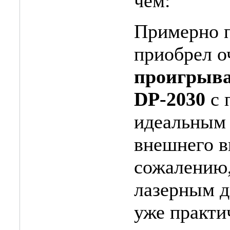
чем:
Примерно п
приобрел о
проигрыва
DP-2030
с 
идеальным
внешнего ви
сожалению
лазерным д
уже практи