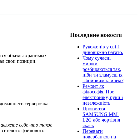
Последние новости
Рукожопів у світі
дивовижно багато.
ются объемы хранимых
Чому сучасні
ал свои позиции.
мишки
розбираються так,
ніби ти зламуєш їх
з бойовим кличем?
Ремонт як
філософія. Про
електроніку, руки і
незалежність
домашнего серверочка.
Прокляття
SAMSUNG MM-
L2G або чортівня
тавляете себе что такое
якась
 сетевого файлового
Переваги
повербанков на