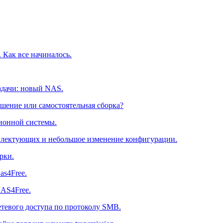
. Как все начиналось.
задачи: новый NAS.
решение или самостоятельная сборка?
ционной системы.
мплектующих и небольшое изменение конфигурации.
рки.
as4Free.
NAS4Free.
сетевого доступа по протоколу SMB.