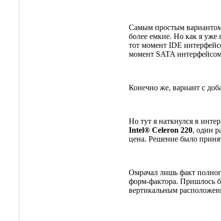
Самым простым вариантом 
более емкие. Но как я уж
тот момент IDE интерфейс
момент SATA интерфейсом
Конечно же, вариант с до
Но тут я наткнулся в инте
Intel® Celeron 220
, один 
цена. Решение было принят
Омрачал лишь факт полног
форм-фактора. Пришлось б
вертикальным расположен