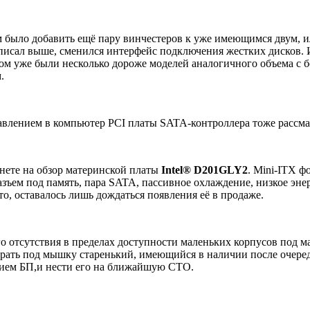
было добавить ещё пару винчестеров к уже имеющимся двум, 
е писал выше, сменился интерфейс подключения жестких дисков
ом уже были несколько дороже моделей аналогичного объема с б
.
бавлением в компьютер PCI платы SATA-контроллера тоже рассма
рнете на обзор материнской платы
Intel® D201GLY2
. Mini-ITX 
разъем под память, пара SATA, пассивное охлаждение, низкое эн
о, оставалось лишь дождаться появления её в продаже.
о отсутствия в пределах доступности маленьких корпусов под 
рать под мышку старенький, имеющийся в наличии после очередн
ием БП,и нести его на ближайшую СТО.