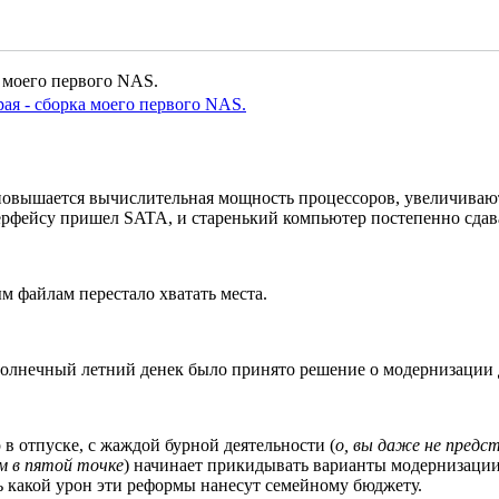
 моего первого NAS.
ая - сборка моего первого NAS.
, повышается вычислительная мощность процессоров, увеличива
ерфейсу пришел SATA, и старенький компьютер постепенно сдав
м файлам перестало хватать места.
солнечный летний денек было принято решение о модернизации 
в отпуске, с жаждой бурной деятельности (
о, вы даже не предс
м в пятой точке
) начинает прикидывать варианты модернизации
 какой урон эти реформы нанесут семейному бюджету.