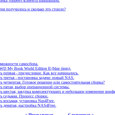
йка торрент-клиента transmission.
еня получилось и сколько это стоило?
зможности самосбора.
D My Book World Edition II (blue rings).
 первая - предисловие. Как все начиналось.
 третья - постановка задачи: новый NAS.
 четвертая. Готовое решение или самостоятельная сборка?
ь пятая, выбор операционной системы.
ь шестая, закупка комплектующих и небольшое изменение конф
 седьмая. Процесс сборки.
 восьмая, установка Nas4Free.
 девятая, настройка NAS4Free.
< Предыдущая
Следующая >