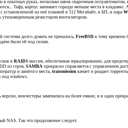
ки в опытных руках, несколько швов сварочным полуавтоматом,
ся... Тьфу, корпус занимает гораздо меньше места в кладовке. 
, с установленной на неё планкой в 512 Мегабайт, и БП, и пара
W
ых утихомиренным резистором вентилятором.
й системы долго думать не пришлось,
FreeBSD
к тому времени 
адачи были ей под силам.
исков в
RAID1
массив, обеспечивая зеркалирование, для предот
HDD из строя,
SAMBA
прекрасно справляется с управлением дос
ператур и занятого места,
transmission
качает и раздает торрент
 под windows.
версии, винчестеры заменялись на более емкие, и в один прек
ый NAS. Так что продолжение следует.