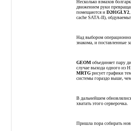
Несколько взмахов болгар
движением руки превращают
помещаются и
D201GLY2
cache SATA-II), обдуваем
Над выбором операционно
знакома, и поставленные з
GEOM
объединяет пару д
случае выхода одного из 
MRTG
рисует графики тем
системы гораздо выше, чем
В дальнейшем обновлялись 
хватать этого серверочка.
Пришла пора собирать нов