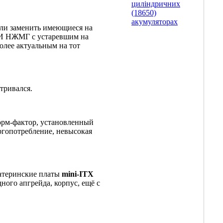
циліндричних
(18650)
акумуляторах
или заменить имеющиеся на
. И НЖМГ с устаревшим на
олее актуальным на тот
тривался.
форм-фактор, установленный
ергопотребление, невысокая
материнские платы
mini-ITX
ого апгрейда, корпус, ещё с