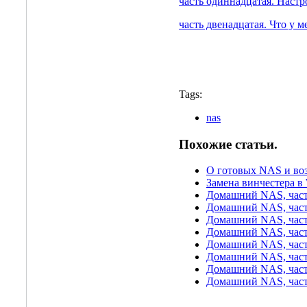
часть одиннадцатая. Настро
часть двенадцатая. Что у м
Tags:
nas
Похожие статьи.
О готовых NAS и во
Замена винчестера в W
Домашний NAS, часть
Домашний NAS, часть
Домашний NAS, часть
Домашний NAS, част
Домашний NAS, част
Домашний NAS, часть
Домашний NAS, часть
Домашний NAS, часть