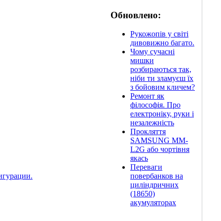
Обновлено:
Рукожопів у світі
дивовижно багато.
Чому сучасні
мишки
розбираються так,
ніби ти зламуєш їх
з бойовим кличем?
Ремонт як
філософія. Про
електроніку, руки і
незалежність
Прокляття
SAMSUNG MM-
L2G або чортівня
якась
Переваги
повербанков на
игурации.
циліндричних
(18650)
акумуляторах