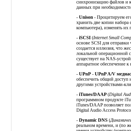
синхронизацию файлов и к
данных при необходимости
-
Unison
- Процитируем его
хранить две копии набора 
компьютера), изменять их 
-
iSCSI
(
Internet Small Comp
основе SCSI для отправки
создается иллюзия, что же
локальной операционной с
существует на NAS-устрой
аппаратное обеспечение к 
-
UPnP
-
UPnP A/V медиа
обеспечить общий доступ и
другими устройствами-кл
-
iTunes/DAAP
(
Digital Aud
программном продукте iTu
iTunes/DAAP позволяет по
Digital Audio Access Proto
-
Dynamic DNS
(
Динамиче
реальном времени, и (по 
имени устройству (компьют