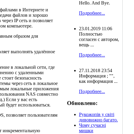
Hello. And Bye.
 файлами в Интернете и
Подробнее...
редачи файлов и хорошо
через IP сеть и позволяет
гом компьютере.
23.01.2019 11:06
Полностью
лавным образом для
согласен с автором,
вещь ...
воляет выполнять удалённое
Подробнее...
ение в локальной сети, где
27.11.2018 23:54
внению с удаленными
Информация ; "",
е стоит безопасность
как информация ...
емы через сеть в локальное
 самым локальные приложения
Подробнее...
спользования NAS совместно
.) Если у вас есть
Обновлено:
ый будет использоваться.
Рукожопів у світі
OS, позволяет пользователям
дивовижно багато.
Чому сучасні
ет инкрементальную
мишки