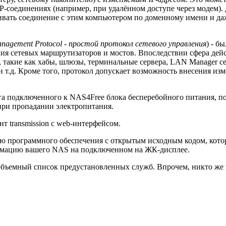
P-соединениях (например, при удалённом доступе через модем).
вать соединение с этим компьютером по доменному имени и даже
anagement Protocol - простой протокол сетевого управления
) - б
я сетевых маршрутизаторов и мостов. Впоследствии сфера дейс
, такие как хабы, шлюзы, терминальные сервера, LAN Manager с
 т.д. Кроме того, протокол допускает возможность внесения и
а подключенного к NAS4Free блока бесперебойного питания, по
 при пропадании электропитания.
нт transmission с web-интерфейсом.
тью программного обеспечения с открытым исходным кодом, кото
мацию вашего NAS на подключенном на ЖК-дисплее.
объемный список предустановленных служб. Впрочем, никто же н