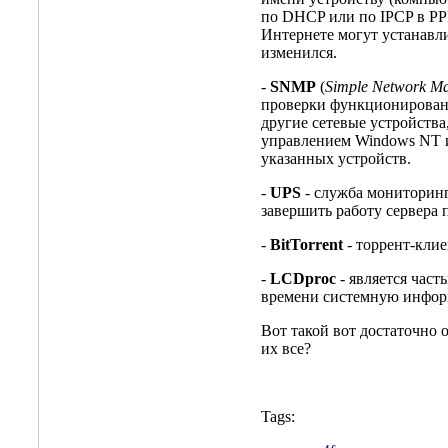
по DHCP или по IPCP в PP
Интернете могут устанавли
изменился.
-
SNMP
(
Simple Network M
проверки функционировани
другие сетевые устройства
управлением Windows NT и
указанных устройств.
-
UPS
- служба мониторинг
завершить работу сервера
-
BitTorrent
- торрент-клие
-
LCDproc
- является час
времени системную инфор
Вот такой вот достаточно 
их все?
Tags: