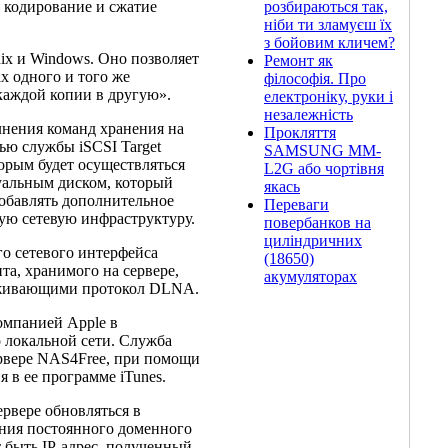
 кодирование и сжатие
розбираються так,
ніби ти зламуєш їх
з бойовим кличем?
ix и Windows. Оно позволяет
Ремонт як
х одного и того же
філософія. Про
 каждой копии в другую».
електроніку, руки і
незалежність
олнения команд хранения на
Прокляття
ью службы iSCSI Target
SAMSUNG MM-
торым будет осуществляться
L2G або чортівня
уальным диском, который
якась
добавлять дополнительное
Переваги
ную сетевую инфраструктуру.
повербанков на
циліндричних
о сетевого интерфейса
(18650)
а, хранимого на сервере,
акумуляторах
ерживающими протокол DLNA.
омпанией Apple в
 локальной сети. Служба
рвере NAS4Free, при помощи
я в ее программе iTunes.
рвере обновляться в
ения постоянного доменного
 быть IP-адрес, полученный