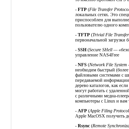
-
FTP
(
File Transfer Protoc
локальных сетях. Это спе
приспособлен для выполнен
пользователю одного комп
-
TFTP
(
Trivial File Trans
первоначальной загрузки 
-
SSH
(
Secure SHell — «без
управление NAS4Free
-
NFS
(
Network File System
необходим быстрый (боле
файловыми системами с шифр
передаваемой информации.
дерево каталогов, как ес
могут работать с удаленно
с различными медиа-плеерам
компьютеры с Linux и вам 
-
AFP
(
Apple Filing Protoco
Apple MacOSX получить до
-
Rsync
(
Remote Synchroniza