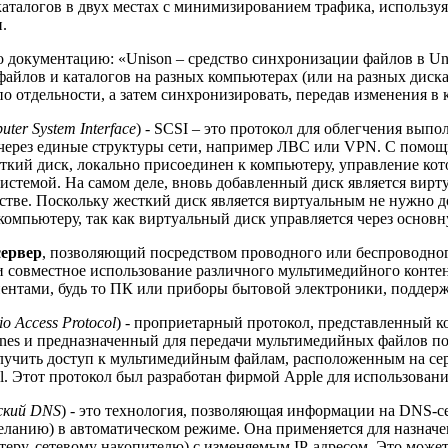
аталогов в двух местах с минимизированием трафика, используя
.
 документацию: «Unison – средство синхронизации файлов в Un
файлов и каталогов на разных компьютерах (или на разных диска
по отдельности, а затем синхронизировать, передав изменения в
uter System Interface
) - SCSI – это протокол для облегчения вып
 через единые структуры сети, например ЛВС или VPN. С помощ
сткий диск, локально присоединен к компьютеру, управление ко
истемой. На самом деле, вновь добавленный диск является вирт
стве. Поскольку жесткий диск является виртуальным не нужно 
компьютеру, так как виртуальный диск управляется через основ
сервер
, позволяющий посредством проводного или беспроводног
 совместное использование различного мультимедийного контент
иентами, будь то ПК или приборы бытовой электроники, подд
io Access Protocol
) - проприетарный протокол, представленный к
nes и предназначенный для передачи мультимедийных файлов по
лучить доступ к мультимедийным файлам, расположенным на се
col. Этот протокол был разработан фирмой Apple для использовани
ский DNS
) - это технология, позволяющая информации на DNS-се
желанию) в автоматическом режиме. Она применяется для назнач
еру, сетевому накопителю) с изменяемым IP-адресом. Это может