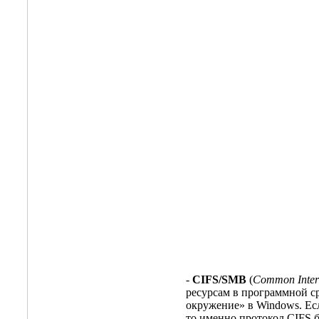
-
CIFS/SMB
(
Common Intern
ресурсам в программной ср
окружение» в Windows. Ес
то именно протокол CIFS б