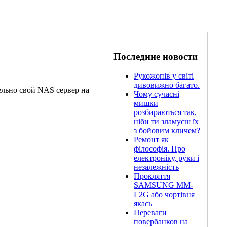
Последние новости
Рукожопів у світі
дивовижно багато.
тельно свой NAS сервер на
Чому сучасні
мишки
розбираються так,
ніби ти зламуєш їх
з бойовим кличем?
Ремонт як
філософія. Про
електроніку, руки і
незалежність
Прокляття
SAMSUNG MM-
L2G або чортівня
якась
Переваги
повербанков на