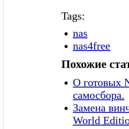
Tags:
nas
nas4free
Похожие ста
О готовых 
самосбора.
Замена вин
World Editio