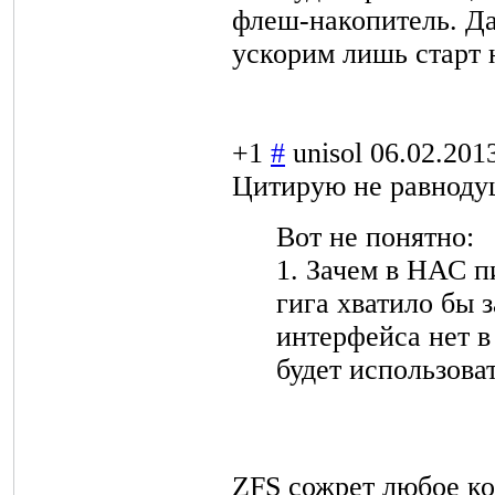
флеш-накопитель
. Д
ускорим лишь старт 
+1
#
unisol
06.02.201
Цитирую не равноду
Вот не понятно:
1. Зачем в НАС п
гига хватило бы з
интерфейса нет в
будет использоват
ZFS сожрет любое ко