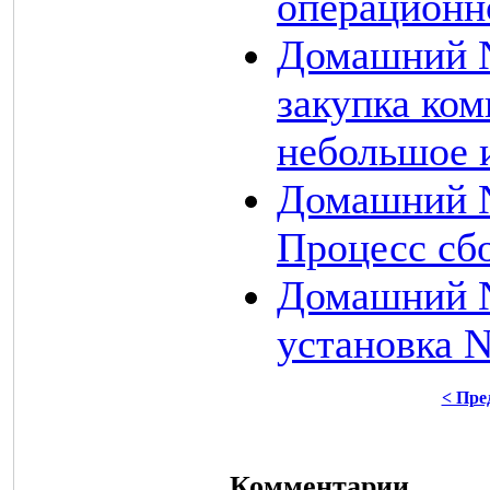
операционн
Домашний N
закупка ко
небольшое 
Домашний N
Процесс сб
Домашний N
установка N
< Пр
Комментарии