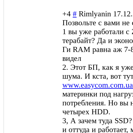
+4
#
Rimlyanin
17.12
Позвольте с вами не 
1 вы уже работали с
терабайт? Да и эконо
Ги RAM равна аж 7-8
видел
2. Этот БП, как я у
шума. И кста, вот ту
www.easycom.com.ua/
материнки под нагру
потребления. Но вы 
четырех HDD.
3, А зачем туда SSD?
и оттуда и работает,