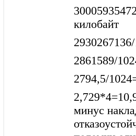
3000593547
килобайт
2930267136/
2861589/102
2794,5/1024
2,729*4=10,9
минус накла
отказоустой