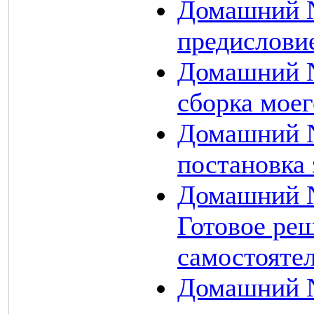
Домашний N
предисловие
Домашний N
сборка мое
Домашний N
постановка
Домашний N
Готовое ре
самостоятел
Домашний N