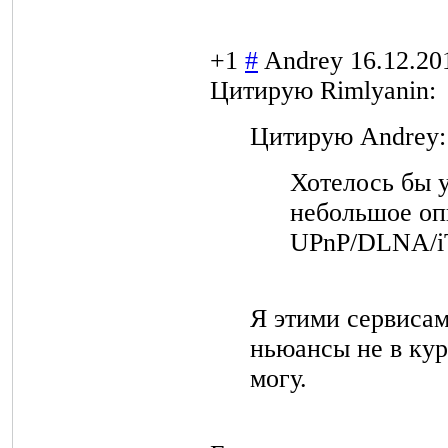
+1
#
Andrey
16.12.20
Цитирую Rimlyanin:
Цитирую Andrey:
Хотелось бы 
небольшое оп
UPnP/DLNA/iT
Я этими сервисам
ньюансы не в кур
могу.