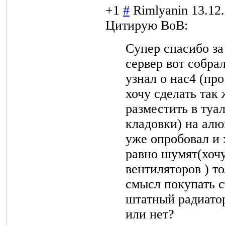
+1
#
Rimlyanin
13.12
Цитирую BoB:
Cупер спасибо за
сервер вот собра
узнал о нас4 (пр
хочу сделать так 
разместить в туа
кладовки) на ал
уже опробовал и 
равно шумят(хочу
вентиляторов ) т
смысл покупать с
штатный радиатор
или нет?