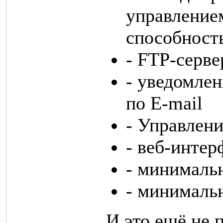
управление
способност
- FTP-серве
- уведомле
по E-mail
- Управлен
- веб-интер
- минималь
- минималь
И это ещё не 