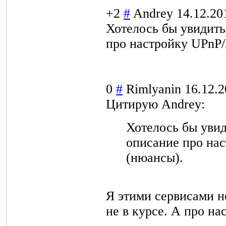
+2
#
Andrey
14.12.20
Хотелось бы увидить
про настройку UPnP
0
#
Rimlyanin
16.12.2
Цитирую Andrey:
Хотелось бы уви
описание про на
(нюансы).
Я этими сервисами н
не в курсе. А про на