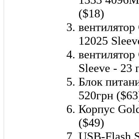
($18)
вентилятор 
12025 Sleeve
вентилятор 
Sleeve - 23 
Блок питани
520грн ($63
Корпус Gold
($49)
USB-Flash S