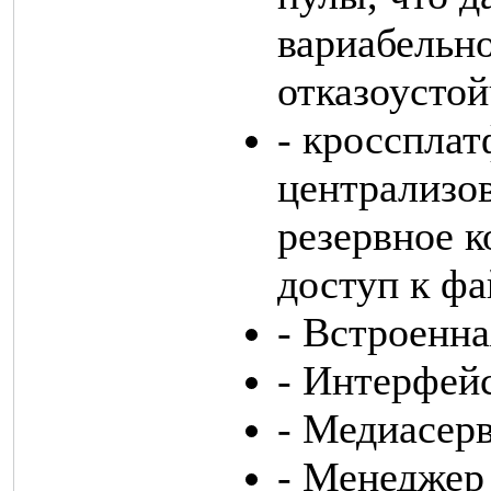
вариабельн
отказоустой
- кросспла
централизо
резервное 
доступ к ф
- Встроенна
- Интерфейс
- Медиасер
- Менеджер 