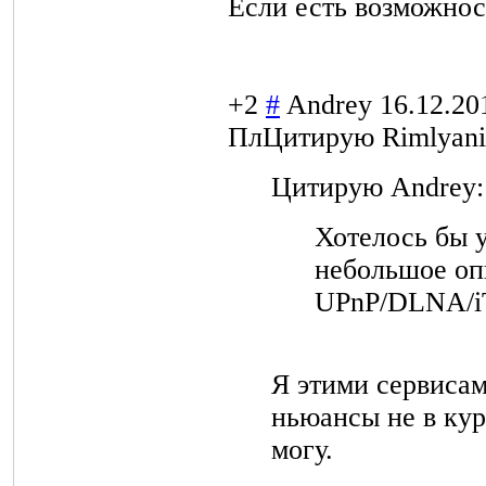
Если есть возможнос
+2
#
Andrey
16.12.20
Пл
Цитирую Rimlyani
Цитирую Andrey:
Хотелось бы 
небольшое оп
UPnP/DLNA/iT
Я этими сервисам
ньюансы не в кур
могу.