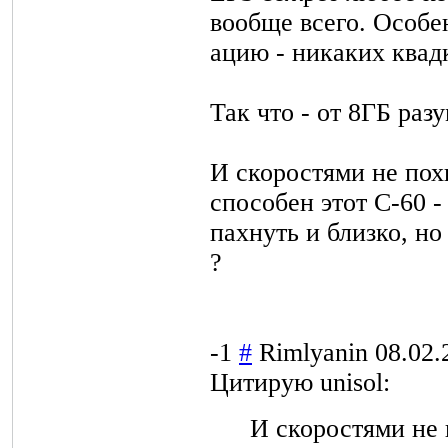
вообще всего. Особе
ацию - никаких квадк
Так что - от 8ГБ раз
И скоростями не похв
способен этот C-60 -
пахнуть и близко, но
?
-1
#
Rimlyanin
08.02.
Цитирую unisol:
И скоростями не 