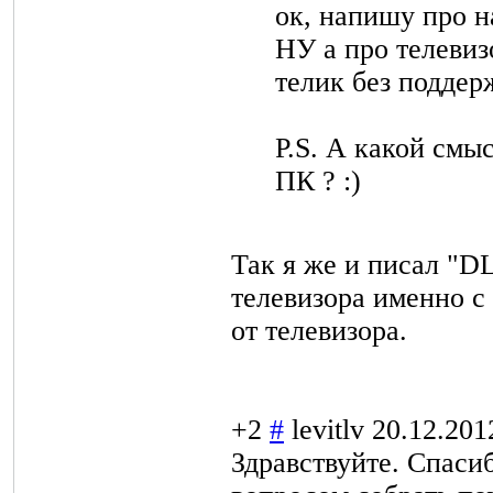
ок, напишу про н
НУ а про телевиз
телик без подде
P.S. А какой смы
ПК ? :)
Так я же и писал "D
телевизора именно с
от телевизора.
+2
#
levitlv
20.12.201
Здравствуйте. Спасиб