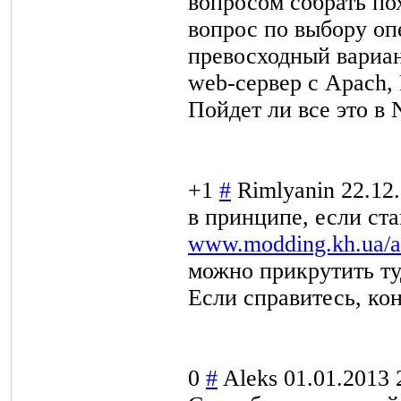
вопросом собрать п
вопрос по выбору оп
превосходный вариан
web-сервер с Apach, 
Пойдет ли все это в
+1
#
Rimlyanin
22.12
в принципе, если ста
www.modding.kh.ua/ar
можно прикрутить туд
Если справитесь, ко
0
#
Aleks
01.01.2013 