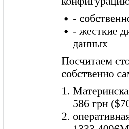
конфигурацию 
- собственн
- жесткие д
данных
Посчитаем сто
собственно с
Материнская
586 грн ($70
оперативна
1333 4096M