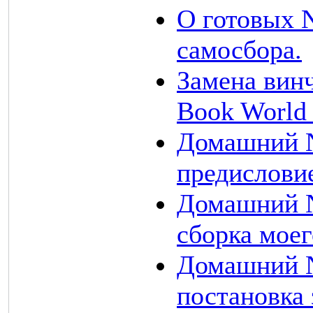
О готовых 
самосбора.
Замена вин
Book World E
Домашний N
предисловие
Домашний N
сборка мое
Домашний N
постановка