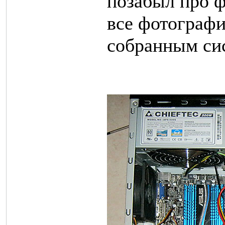
позабыл про ф
все фотографи
собранным си