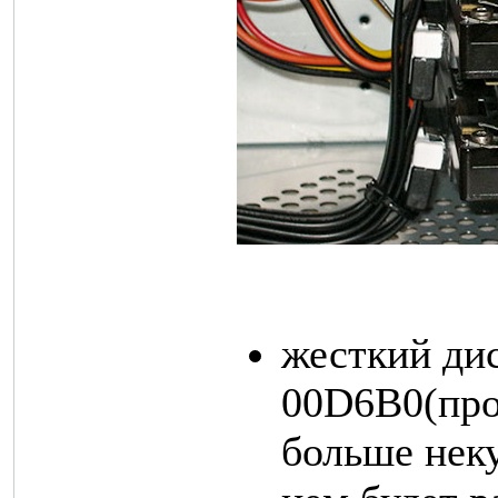
жесткий д
00D6B0(про
больше неку